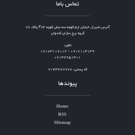
تماس باما
آدرس:شیراز، خیابان ارم کوچه سه نبش کوچه ۳/۴ پلاک 76
گروه برج سازان کندوان
تلفن:
0917113139 - 09173117012
07132251301
کد پستی: 7143667778
پیوندها
Home
RSS
SItemap