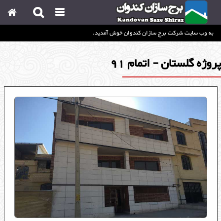
به وب سایت شرکت برج سازان کندوان خوش آمدید.
صفحه اصلی
Home
پروژه گلستان - اتمام 91
چشم انداز
View
درباره ما
About Us
رزومه
Resume
پروژه ها
Project's
استخدام