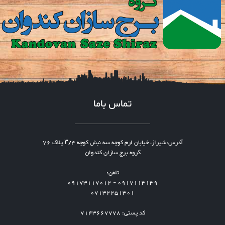
تماس باما
آدرس:شیراز، خیابان ارم کوچه سه نبش کوچه ۳/۴ پلاک 76
گروه برج سازان کندوان
تلفن:
0917113139 - 09173117012
07132251301
کد پستی: 7143667778