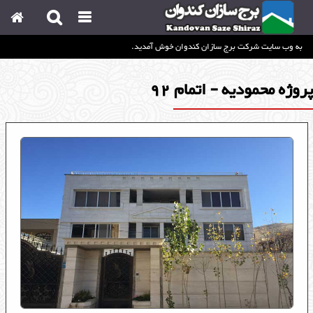
به وب سایت شرکت برج سازان کندوان خوش آمدید.
صفحه اصلی
Home
پروژه محمودیه - اتمام 92
چشم انداز
View
درباره ما
About Us
رزومه
Resume
پروژه ها
Project's
استخدام